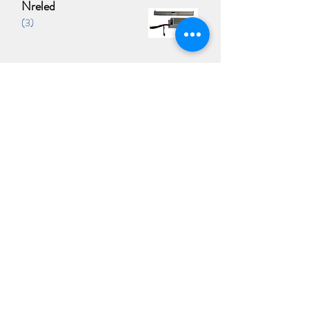
Nreled
(3)
Protezioni driver contro
sovratensioni
Classe I
Classe I
(1)
Classe II
Classe Il
(1)