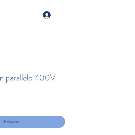
talogo
Registrati
in parallelo 400V
Esaurito