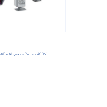
e SAP e Alogenuri-Per rete 400V.
©2020 di Rega Lux S.r.l.
Politica di privacy IT