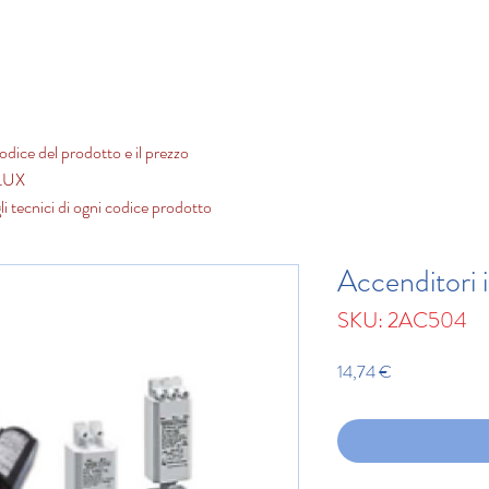
 e Quotazioni
LED
Fluorescenti e Scarica
Scarica il Ca
odice del prodotto e il prezzo
ALUX
li tecnici di ogni codice prodotto
Accenditori 
SKU: 2AC504
Prezzo
14,74 €