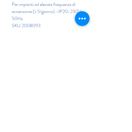
Per impianti ad elevata frequenza di
accensione (> 5/giorno).-IP20-230V
50Hz.
SKU 2008093
Datasheet completo PDF
Se il prodotto è esaurito,
clicca qui per
contattarci
Fai un'altra scelta
©2020 di Rega Lux S.r.l.
Politica di privacy IT
Note legali IT
Termini e condizioni d'uso IT
Privacy policy EN
Legal notices EN